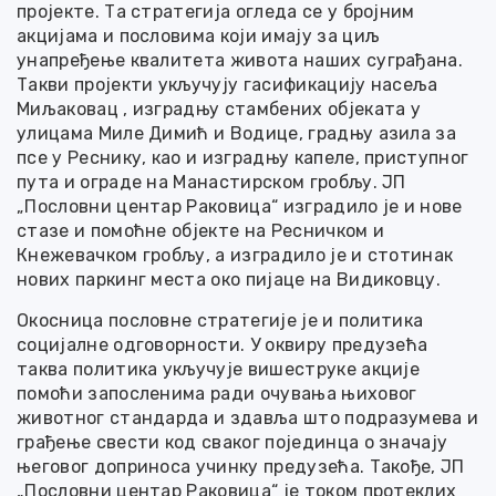
пројекте. Та стратегија огледа се у бројним
акцијама и пословима који имају за циљ
унапређење квалитета живота наших суграђана.
Такви пројекти укључују гасификацију насеља
Миљаковац , изградњу стамбених објеката у
улицама Миле Димић и Водице, градњу азила за
псе у Реснику, као и изградњу капеле, приступног
пута и ограде на Манастирском гробљу. ЈП
„Пословни центар Раковица“ изградило је и нове
стазе и помоћне објекте на Ресничком и
Кнежевачком гробљу, а изградило је и стотинак
нових паркинг места око пијаце на Видиковцу.
Окосница пословне стратегије је и политика
социјалне одговорности. У оквиру предузећа
таква политика укључује вишеструке акције
помоћи запосленима ради очувања њиховог
животног стандарда и здавља што подразумева и
грађење свести код сваког појединца о значају
његовог доприноса учинку предузећа. Такође, ЈП
„Пословни центар Раковица“ је током протеклих