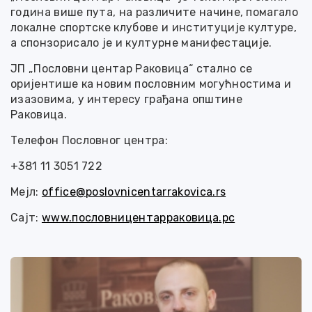
година више пута, на различите начине, помагало
локалне спортске клубове и институције културе,
а спонзорисало је и културне манифестације.
ЈП „Пословни центар Раковица“ стално се
оријентише ка новим пословним могућностима и
изазовима, у интересу грађана општине
Раковица.
Телефон Пословног центра:
+381 11 3051 722
Мејл:
office@poslovnicentarrakovica.rs
Сајт:
www.пословницентарраковица.рс