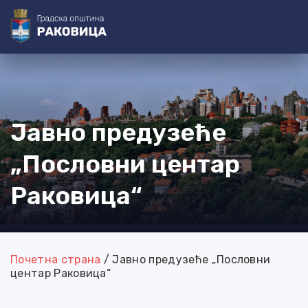
@=[3-0]=@
@=[4-0]=@ @=[4-1]=@ @=[4-2]=@ @=[4-3]=@
@=[4-4]=@
@=[4-5]=@
@=[3-1]=@ @=[3-2]=@ @=[3-3]=@
@=[3-4]=@
@=[3-5]=@ @=[3-6]=@
@=[4-6]=@
@=[4-7]=@
Јавно предузеће
„Пословни центар
Раковица“
Почетна страна
/
Јавно предузеће „Пословни
центар Раковица“