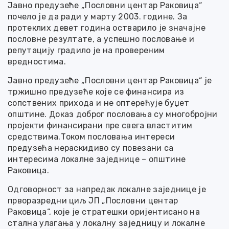
Јавно предузеће „Пословни центар Раковица“
почело је да ради у марту 2003. године. За
протеклих девет година остварило је значајне
пословне резултате, а успешно пословање и
репутацију градило је на провереним
вредностима.
Јавно предузеће „Пословни центар Раковица“ је
тржишно предузеће које се финансира из
сопствених прихода и не оптерећује буџет
општине. Доказ доброг пословања су многобројни
пројекти финансирани пре свега властитим
средствима.Током пословања интереси
предузећа нераскидиво су повезани са
интересима локалне заједнице – општине
Раковица.
Одговорност за напредак локалне заједнице је
прворазредни циљ ЈП „Пословни центар
Раковица“, које је стратешки оријентисано на
стална улагања у локалну заједницу и локалне