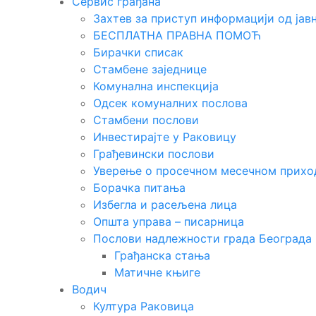
Сервис грађана
Захтев за приступ информацији од јавн
БЕСПЛАТНА ПРАВНА ПОМОЋ
Бирачки списак
Стамбене заједнице
Комунална инспекција
Одсек комуналних послова
Стамбени послови
Инвестирајте у Раковицу
Грађевински послови
Уверење о просечном месечном прихо
Борачка питања
Избегла и расељена лица
Општа управа – писарница
Послови надлежности града Београда
Грађанска стања
Матичне књиге
Водич
Култура Раковица