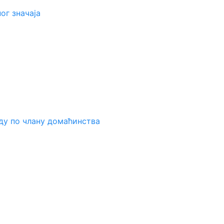
ог значаја
ду по члану домаћинства