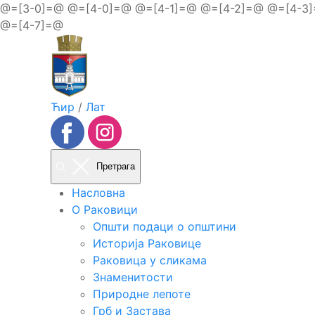
@=[3-0]=@
@=[4-0]=@ @=[4-1]=@ @=[4-2]=@ @=[4-3
@=[4-7]=@
Ћир
/
Лат
Претрага
Насловна
О Раковици
Општи подаци о општини
Историја Раковице
Раковица у сликама
Знаменитости
Природне лепоте
Грб и Застава