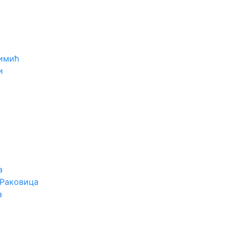
имић
и
а
 Раковица
а
а