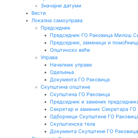
Значајни датуми
Вести
Локална самоуправа
Председник
Председник ГО Раковица Милош С
Председник, заменици и помоћниц
Општинско веће
Управа
Начелник управе
Одељења
Документа ГО Раковица
Скупштина општине
Скупштина ГО Раковица
Председник и заменик председник
Секретар и заменик Секретара ГО
Одборници Скупштине ГО Раковиц
Скупштинска тела
Документа Скупштине ГО Раковиц