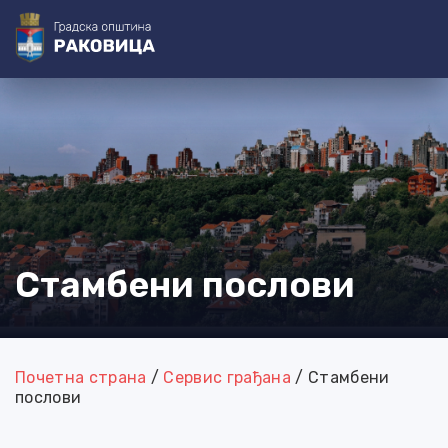
@=[3-0]=@
@=[4-0]=@ @=[4-1]=@ @=[4-2]=@ @=[4-3]=@
@=[4-4]=@
@=[4-5]=@
@=[3-1]=@ @=[3-2]=@ @=[3-3]=@
@=[3-4]=@
@=[3-5]=@ @=[3-6]=@
@=[4-6]=@
@=[4-7]=@
Стамбени послови
Почетна страна
/
Сервис грађана
/
Стамбени
послови