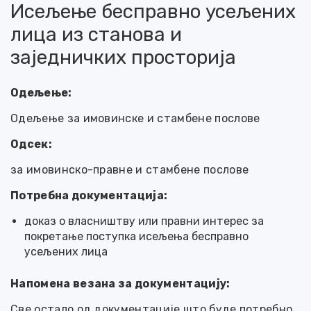
Исељење бесправно усељених
лица из станова и
заједничких просторија
Одељење:
Одељење за имовинске и стамбене послове
Одсек:
за имовинско-правне и стамбене послове
Потребна документација:
доказ о власништву или правни интерес за
покретање поступка исељења бесправно
усељених лица
Напомена везана за документацију:
Све остало од документације што буде потребно,