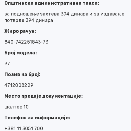
Општинска административна такса:
за подношење захтева 394 динара и за издавање
потврде 394 динара
Жиро рачун:
840-742251843-73
Број модела:
97
Позив на број:
4712008229
Место предаје документације:
шалтер 10
Телефон за информације:
+381 11 3051 700