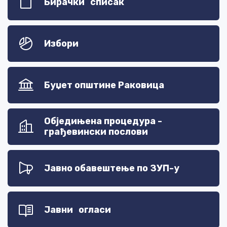
Бирачки списак
Избори
Буџет општине Раковица
Обједињена процедура -
грађевински послови
Јавно обавештење по ЗУП-у
Јавни огласи