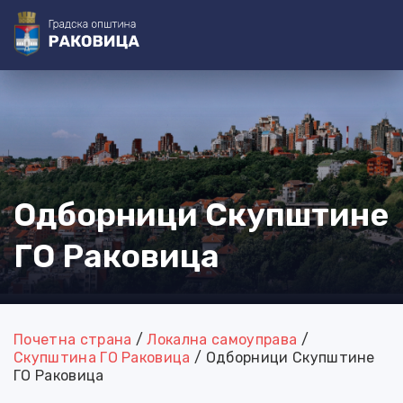
@=[3-0]=@
@=[4-0]=@ @=[4-1]=@ @=[4-2]=@ @=[4-3]=@
@=[4-4]=@
@=[4-5]=@
@=[3-1]=@ @=[3-2]=@ @=[3-3]=@
@=[3-4]=@
@=[3-5]=@ @=[3-6]=@
@=[4-6]=@
@=[4-7]=@
Одборници Скупштине
ГО Раковица
Почетна страна
/
Локална самоуправа
/
Скупштина ГО Раковица
/
Одборници Скупштине
ГО Раковица