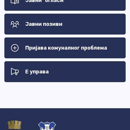
Јавни огласи
Јавни позиви
Пријава комуналног проблема
Е управа