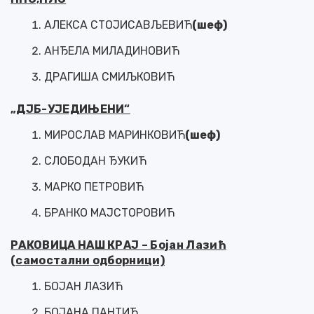
АЛЕКСА СТОЈИСАВЉЕВИЋ
(шеф)
АНЂЕЛА МИЛАДИНОВИЋ
ДРАГИША СМИЉКОВИЋ
„ДЈБ-УЈЕДИЊЕНИ“
МИРОСЛАВ МАРИНКОВИЋ
(шеф)
СЛОБОДАН ЂУКИЋ
МАРКО ПЕТРОВИЋ
БРАНКО МАЈСТОРОВИЋ
РАКОВИЦА НАШ КРАЈ
– Бојан Лазић
(самостални одборници)
БОЈАН ЛАЗИЋ
БОЈАНА ПАНТИЋ