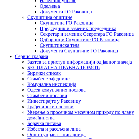
Начелник управе
Одељења
Документа ГО Раковица
Скупштина општине
Скупштина ГО Раковица
Председник и заменик председника
Секретар и заменик Секретара ГО Раковица
Одборници Скупштине ГО Раковица
Скупштинска тела
Документа Скупштине ГО Раковица
Сервис грађана
Захтев за приступ информацији од јавног значаја
БЕСПЛАТНА ПРАВНА ПОМОЋ
Бирачки списак
Стамбене заједнице
Комунална инспекција
Одсек комуналних послова
Стамбени послови
Инвестирајте у Раковицу
Грађевински послови
Уверење о просечном месечном приходу по члану
домаћинства
Борачка питања
Избегла и расељена лица
Општа управа – писарница