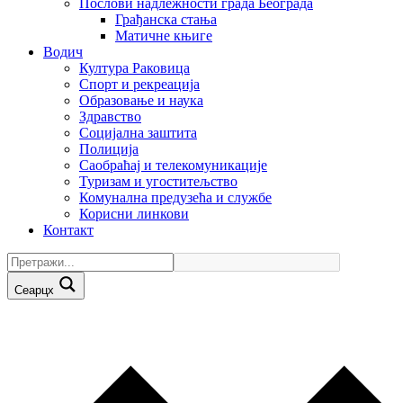
Послови надлежности града Београда
Грађанска стања
Матичне књиге
Водич
Култура Раковица
Спорт и рекреација
Образовање и наука
Здравство
Социјална заштита
Полиција
Саобраћај и телекомуникације
Туризам и угоститељство
Комунална предузећа и службе
Корисни линкови
Контакт
Сеарцх