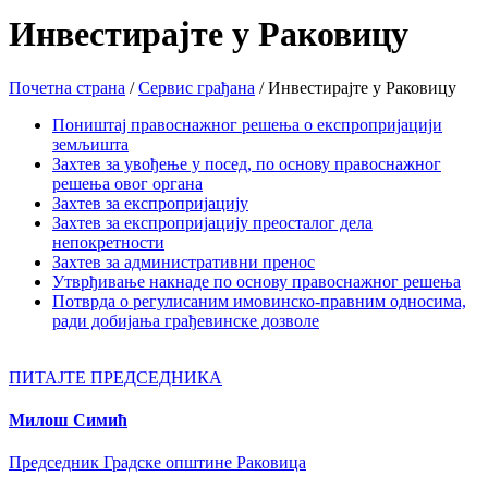
Инвестирајте у Раковицу
Почетна страна
/
Сервис грађана
/
Инвестирајте у Раковицу
Поништај правоснажног решења о експропријацији
земљишта
Захтев за увођење у посед, по основу правоснажног
решења овог органа
Захтев за експропријацију
Захтев за експропријацију преосталог дела
непокретности
Захтев за административни пренос
Утврђивање накнаде по основу правоснажног решења
Потврда о регулисаним имовинско-правним односима,
ради добијања грађевинске дозволе
ПИТАЈТЕ ПРЕДСЕДНИКА
Милош Симић
Председник Градске општине Раковица