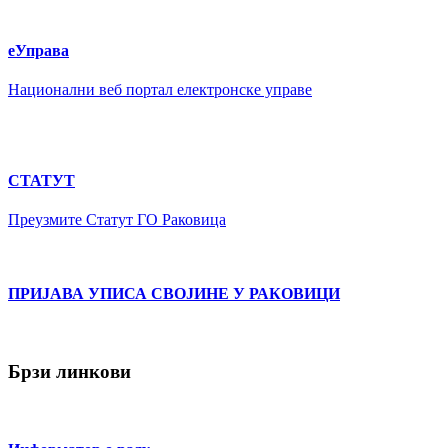
еУправа
Национални веб портал електронске управе
СТАТУТ
Преузмите Статут ГО Раковица
ПРИЈАВА УПИСА СВОЈИНЕ У РАКОВИЦИ
Брзи линкови