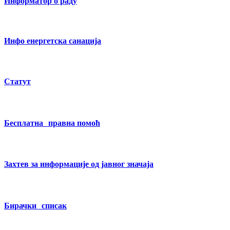
Информатор о раду
Инфо енергетска санација
Статут
Бесплатна правна помоћ
Захтев за информације од јавног значаја
Бирачки списак