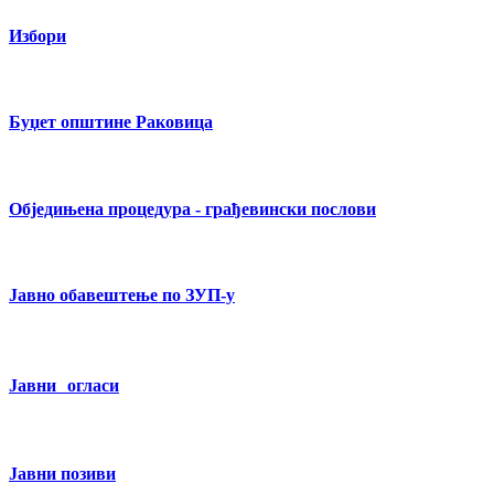
Избори
Буџет општине Раковица
Обједињена процедура - грађевински послови
Јавно обавештење по ЗУП-у
Јавни огласи
Јавни позиви