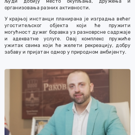
људи добију место окупљања, дружења и
организовања разних активности.
У крајњој инстанци планирана је изградња већег
угоститељског објекта који ће пружити
могућност дужег боравка уз разноврсне садржаје
и адекватне услуге. Овај комплекс пружиће
ужитак свима који ће желети рекреацију, добру
забаву и пријатан одмор у природном амбијенту.