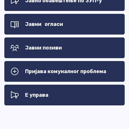
Јавно обавештење по ЗУП-у
Јавни огласи
Јавни позиви
Пријава комуналног проблема
Е управа