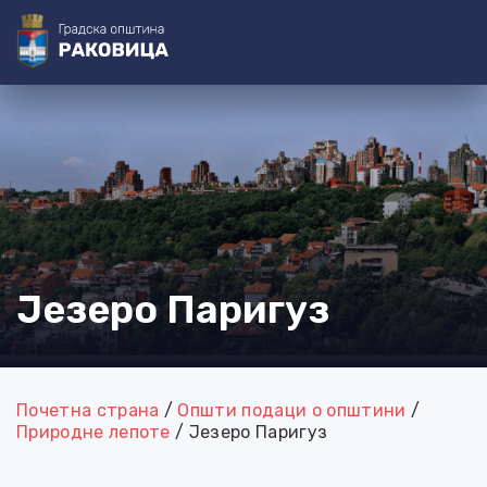
@=[3-0]=@
@=[4-0]=@ @=[4-1]=@ @=[4-2]=@ @=[4-3]=@
@=[4-4]=@
@=[4-5]=@
@=[3-1]=@ @=[3-2]=@ @=[3-3]=@
@=[3-4]=@
@=[3-5]=@ @=[3-6]=@
@=[4-6]=@
@=[4-7]=@
Језеро Паригуз
Почетна страна
/
Општи подаци о општини
/
Природне лепоте
/
Језеро Паригуз