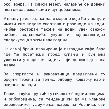
око језера. На самом језеру налазиће се дрвени
платои са лежаљкама и сунцобранима.
У плану је изградња мале марине која ће у понуди
имати све видове спортова и разоноде на води.
Рибљи ресторан такође на води, увек свежом
рибом, задовољиће укусе и најзахтевнијих
сладокусаца током целе године.
На самој брани планирана је изградња кафе-бара
где ће посетиоци поред купања и сунчања
уживати у широком видику који досеже до врха
Авале.
За спортисте и рекреативце предвиђени су
бројни терени за тенис, одбојку, кошарку као и
скијање на води.
Ловачка кућа пружиће уточиште бројним ловцима
и риболовцима, са тенденцијом да уз чланове
риболовачког удружења, језеро из Ресника, ови