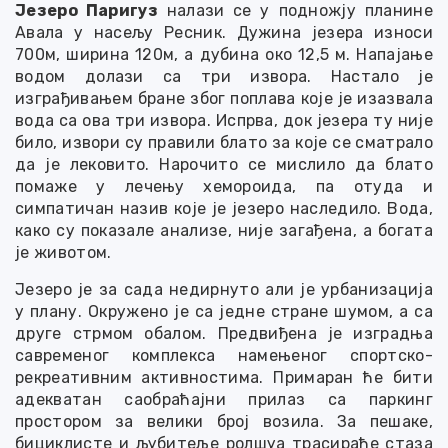
Језеро Паригуз
налази се у подножју планине
Авала у насељу Ресник. Дужина језера износи
700м, ширина 120м, а дубина око 12,5 м. Напајање
водом долази са три извора. Настало је
изграђивањем бране због поплава које је изазвала
вода са ова три извора. Испрва, док језера ту није
било, извори су правили блато за које се сматрало
да је лековито. Нарочито се мислило да блато
помаже у лечењу хемороида, па отуда и
симпатичан назив које је језеро наследило. Вода,
како су показале анализе, није загађена, а богата
је животом.
Језеро је за сада недирнуто али је урбанизација
у плану. Окружено је са једне стране шумом, а са
друге стрмом обалом. Предвиђена је изградња
савременог комплекса намењеног спортско-
рекреативним активностима. Примаран ће бити
адекватан саобраћајни прилаз са паркинг
простором за велики број возила. За пешаке,
бициклисте и љубитеље ролшуа трасираће стаза