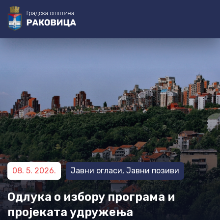
@=[3-0]=@
@=[4-0]=@ @=[4-1]=@ @=[4-2]=@ @=[4-3]=@
@=[4-4]=@
@=[4-5]=@
@=[3-1]=@ @=[3-2]=@ @=[3-3]=@
@=[3-4]=@
@=[3-5]=@ @=[3-6]=@
@=[4-6]=@
@=[4-7]=@
08. 5. 2026.
Јавни огласи
,
Јавни позиви
Одлука о избору програма и
пројеката удружења