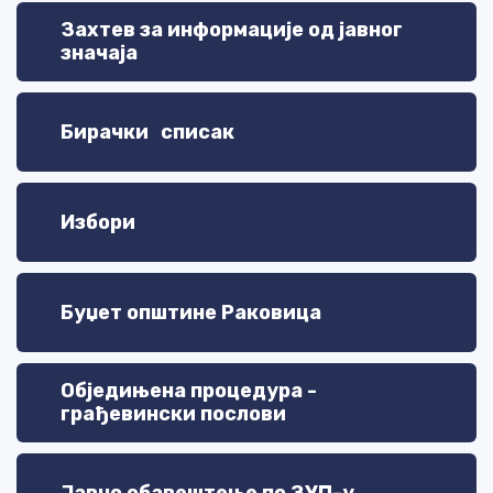
Захтев за информације од јавног
значаја
Бирачки списак
Избори
Буџет општине Раковица
Обједињена процедура -
грађевински послови
Јавно обавештење по ЗУП-у