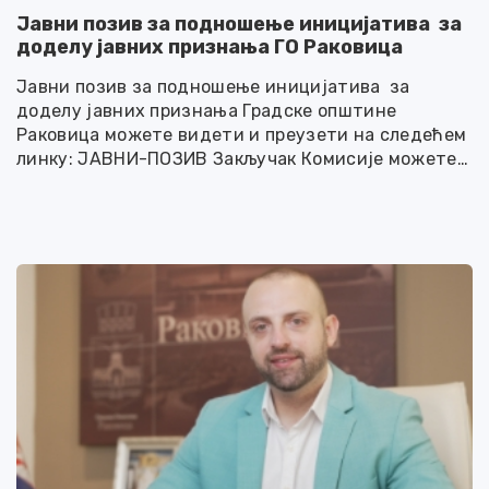
Јавни позив за подношење иницијатива за
доделу јавних признања ГО Раковица
Јавни позив за подношење иницијатива за
доделу јавних признања Градске општине
Раковица можете видети и преузети на следећем
линку: ЈАВНИ-ПОЗИВ Закључак Комисије можете
видети и преузети на следећем линку: ЗАКЉУЦАК