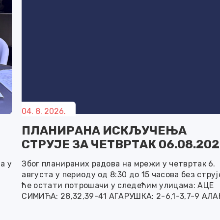
04. 8. 2026.
ПЛАНИРАНА ИСКЉУЧЕЊА
СТРУЈЕ ЗА ЧЕТВРТАК 06.08.202
а у
Због планираних радова на мрежи у четвртак 6.
августа у периоду од 8:30 до 15 часова без струј
ће остати потрошачи у следећим улицама: АЦЕ
СИМИЋА: 28,32,39-41 АГАРУШКА: 2-6,1-3,7-9 АЛ
а
ТЈУРИНГА: 4-6,12-14,5-11 АЛЕКСАНДРА НЕВСКОГ:
6,5,9-11 АНДРЕ ЈОВИЋА: 2-12,16-30,5 АРХИТЕКТЕ