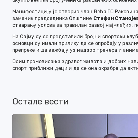
окупио велики број ученика раковичких основних
Манифестацију је отворио члан Већа ГО Раковиц
заменик председника Општине
Стефан Станоје
стварању услова за правилан развој најмлађих, 
На Сајму су се представили бројни спортски клу
основци су имали прилику да се опробају у разл
препреке и да вежбају уз надзор тренера и аним
Осим промовисања здравог живота и добрих навик
спорт приближи деци и да се она охрабре да акт
Остале вести