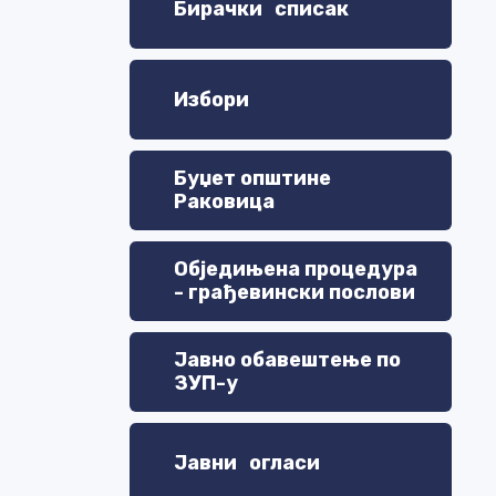
Бирачки списак
РА
КЕ
Избори
ЋА:
Буџет општине
Раковица
-25
Обједињена процедура
- грађевински послови
7-
Јавно обавештење по
ЗУП-у
Јавни огласи