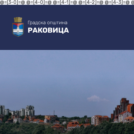
@=[3-0]=@
@=[4-0]=@ @=[4-1]=@ @=[4-2]=@ @=[4-3]=@ 