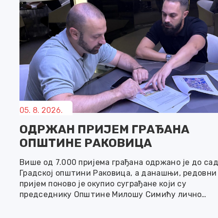
05. 8. 2026.
ОДРЖАН ПРИЈЕМ ГРАЂАНА
ОПШТИНЕ РАКОВИЦА
Више од 7.000 пријема грађана одржано је до сад
Градској општини Раковица, а данашњи, редовни
пријем поново је окупио суграђане који су
председнику Општине Милошу Симићу лично
изнели своје предлоге. Разговору са суграђаним
присуствовала је и чланица Већа Дејана Галић.