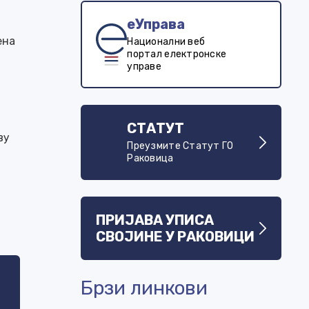
еУправа
ена
Национални веб
портал електронске
управе
СТАТУТ
ву
Преузмите Статут ГО
Раковица
ПРИЈАВА УПИСА
СВОЈИНЕ У РАКОВИЦИ
Брзи линкови