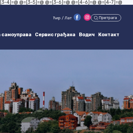
=[3-4]=@
@=[3-5]=@ @=[3-6]=@
@=[4-6]=@
@=[4-7]=@
Претрага
Ћир
/
Лат
 самоуправа
Сервис грађана
Водич
Контакт