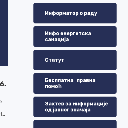
Информатор о раду
Инфо енергетска
санација
Статут
Бесплатна правна
6.
помоћ
е
Захтев за информације
од јавног значаја
АНА