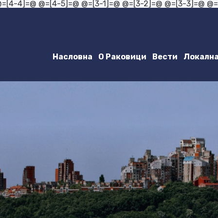
@=[4-4]=@
@=[4-5]=@
@=[3-1]=@ @=[3-2]=@ @=[3-3]=@ @
Насловна
О Раковици
Вести
Локална