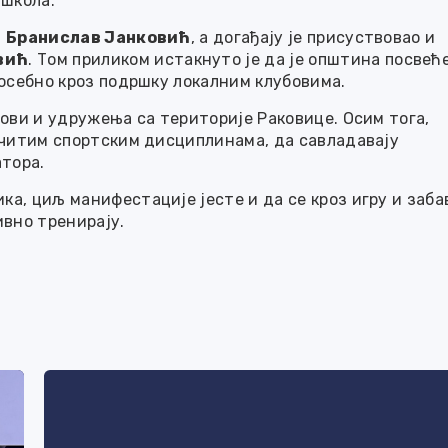
 школа.
а
Бранислав Јанковић
, а догађају је присуствовао и
вић
. Том приликом истакнуто је да је општина посвећ
посебно кроз подршку локалним клубовима.
бови и удружења са територије Раковице. Осим тога,
ичитим спортским дисциплинама, да савладавају
атора.
а, циљ манифестације јесте и да се кроз игру и заба
ивно тренирају.