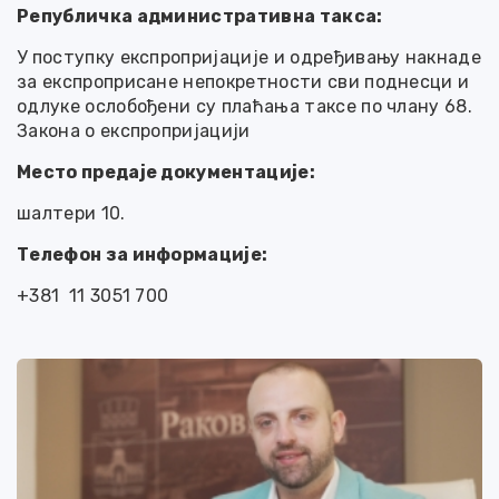
Републичка административна такса:
У поступку експропријације и одређивању накнаде
за експроприсане непокретности сви поднесци и
одлуке ослобођени су плаћања таксе по члану 68.
Закона о експропријацији
Место предаје документације:
шалтери 10.
Телефон за информације:
+381 11 3051 700