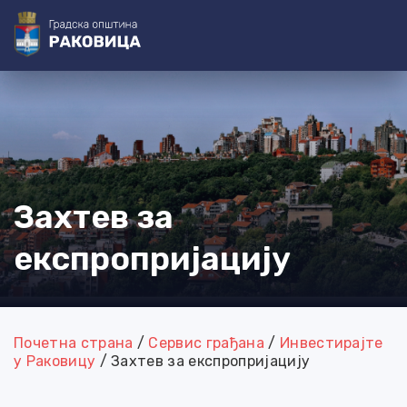
@=[3-0]=@
@=[4-0]=@ @=[4-1]=@ @=[4-2]=@ @=[4-3]=@
@=[4-4]=@
@=[4-5]=@
@=[3-1]=@ @=[3-2]=@ @=[3-3]=@
@=[3-4]=@
@=[3-5]=@ @=[3-6]=@
@=[4-6]=@
@=[4-7]=@
Захтев за
експропријацију
Почетна страна
/
Сервис грађана
/
Инвестирајте
у Раковицу
/
Захтев за експропријацију