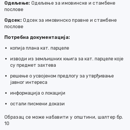
Одељење:
Одељење за имовинске и стамбене
послове
Одсек:
Одсек за имовинско правне и стамбене
послове
Потребна документација:
копија плана кат. парцеле
изводи из земљишних књига за кат. парцеле које
су предмет захтева
решење о усвојеном предлогу за утврђивање
јавног интереса
информација о локацији
остали писмени докази
Образац се може набавити у општини, шалтер бр.
10