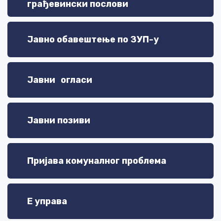
грађевински послови
Јавно обавештење по ЗУП-у
Јавни огласи
Јавни позиви
Пријава комуналног проблема
Е управа